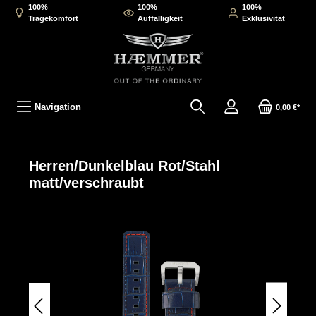
100%
100%
100%
inhalt springen
Tragekomfort
Auffälligkeit
Exklusivität
Navigation
0,00 €*
Herren/Dunkelblau Rot/Stahl
matt/verschraubt